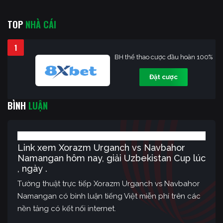
TOP
NHÀ CÁI
1
BH thể thao cược đầu hoàn 100%
Đặt cược
BÌNH
LUẬN
Link xem Xorazm Urganch vs Navbahor
Namangan hôm nay, giải Uzbekistan Cup lúc
, ngày .
Tường thuật trực tiếp Xorazm Urganch vs Navbahor
Namangan có bình luận tiếng Việt miễn phí trên các
nền tảng có kết nối internet.