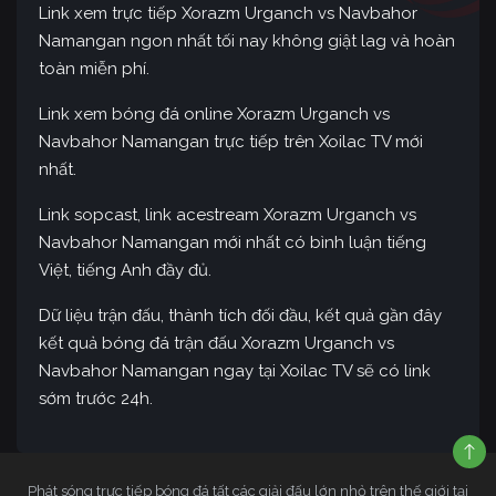
Link xem trực tiếp Xorazm Urganch vs Navbahor
Namangan ngon nhất tối nay không giật lag và hoàn
toàn miễn phí.
Link xem bóng đá online Xorazm Urganch vs
Navbahor Namangan trực tiếp trên Xoilac TV mới
nhất.
Link sopcast, link acestream Xorazm Urganch vs
Navbahor Namangan mới nhất có bình luận tiếng
Việt, tiếng Anh đầy đủ.
Dữ liệu trận đấu, thành tích đối đầu, kết quả gần đây
kết quả bóng đá trận đấu Xorazm Urganch vs
Navbahor Namangan ngay tại Xoilac TV sẽ có link
sớm trước 24h.
Phát sóng trực tiếp bóng đá tất các giải đấu lớn nhỏ trên thế giới tại