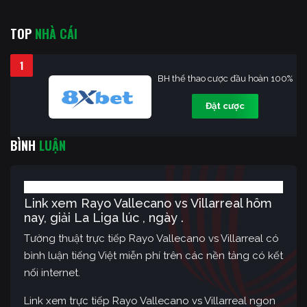
TOP
NHÀ CÁI
1
BH thể thao cược đầu hoàn 100%
Đặt cược
BÌNH
LUẬN
Link xem Rayo Vallecano vs Villarreal hôm
nay, giải La Liga lúc , ngày .
Tường thuật trực tiếp Rayo Vallecano vs Villarreal có
bình luận tiếng Việt miễn phí trên các nền tảng có kết
nối internet.
Link xem trực tiếp Rayo Vallecano vs Villarreal ngon