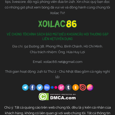
tips, livescore, đội ngũ phóng viên đưa tin 24h. Xin chúc quý bạn đọc
có những giờ phút xem bóng đá vui vẻ và đồng hành cùng chúng tôi
Xoilac TV!
VỀ CHÚNG TÔI
CHÍNH SÁCH BẢO MẬT
ĐIỀU KHOẢN
CÂU HỎI THƯỜNG GẶP
LIÊN HỆ
TUYỂN DỤNG
Đia chỉ:
54 Đường 3B, Phong Phú, Bình Chánh, Hồ Chí Minh.
Chịu trách nhiệm: Ông. Hứa Huy Lợi
Email:
xoilac86.net@gmail.com
Thời gian hoạt động: 24h từ Thứ 2 - Chủ Nhật (Bao gồm cả ngày nghỉ
lễ)
Chú ý: Tất cả quảng cáo trên web chúng tôi, đều là ý kiến cá nhân của
khách hàng, không có liên quan gì với web chúng tôi. Tất cả thông tin