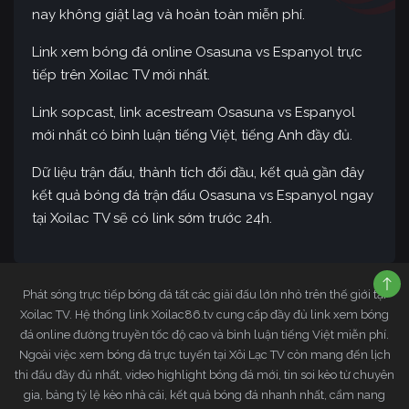
nay không giật lag và hoàn toàn miễn phí.
Link xem bóng đá online Osasuna vs Espanyol trực
tiếp trên Xoilac TV mới nhất.
Link sopcast, link acestream Osasuna vs Espanyol
mới nhất có bình luận tiếng Việt, tiếng Anh đầy đủ.
Dữ liệu trận đấu, thành tích đối đầu, kết quả gần đây
kết quả bóng đá trận đấu Osasuna vs Espanyol ngay
tại Xoilac TV sẽ có link sớm trước 24h.
Phát sóng trực tiếp bóng đá tất các giải đấu lớn nhỏ trên thế giới tại
Xoilac TV. Hệ thống link Xoilac86.tv cung cấp đầy đủ link xem bóng
đá online đường truyền tốc độ cao và bình luận tiếng Việt miễn phí.
Ngoài việc xem bóng đá trực tuyến tại Xôi Lạc TV còn mang đến lịch
thi đấu đầy đủ nhất, video highlight bóng đá mới, tin soi kèo từ chuyên
gia, bảng tỷ lệ kèo nhà cái, kết quả bóng đá nhanh nhất, cẩm nang